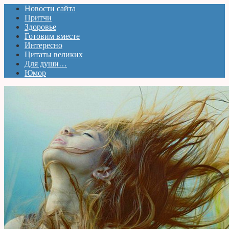
Новости сайта
Притчи
Здоровье
Готовим вместе
Интересно
Цитаты великих
Для души…
Юмор