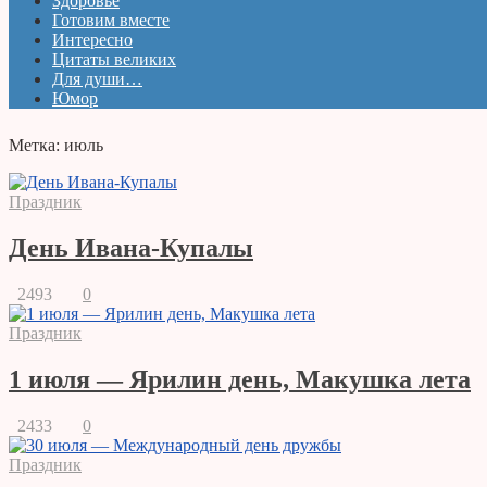
Здоровье
Готовим вместе
Интересно
Цитаты великих
Для души…
Юмор
Метка:
июль
Праздник
День Ивана-Купалы
2493
0
Праздник
1 июля — Ярилин день, Макушка лета
2433
0
Праздник