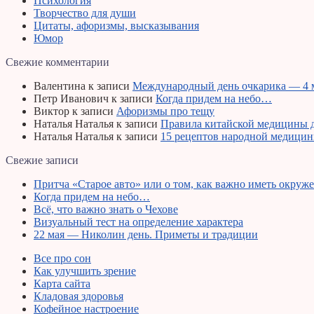
Психология
Творчество для души
Цитаты, афоризмы, высказывания
Юмор
Свежие комментарии
Валентина
к записи
Международный день очкарика — 4 
Петр Иванович
к записи
Когда придем на небо…
Виктор
к записи
Афоризмы про тещу
Наталья Наталья
к записи
Правила китайской медицины д
Наталья Наталья
к записи
15 рецептов народной медици
Свежие записи
Притча «Старое авто» или о том, как важно иметь окружен
Когда придем на небо…
Всё, что важно знать о Чехове
Визуальный тест на определение характера
22 мая — Николин день. Приметы и традиции
Все про сон
Как улучшить зрение
Карта сайта
Кладовая здоровья
Кофейное настроение