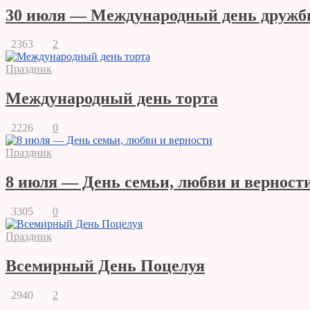
30 июля — Международный день друж
2363
2
Праздник
Международный день торта
2226
0
Праздник
8 июля — День семьи, любви и верност
3305
0
Праздник
Всемирный День Поцелуя
2940
2