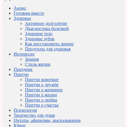
Анонс
Готовим вместе
Здоровье
Активное долголетие
Диагностика болезней
Здоровое тело
Здоровье зубов
Как восстановить зрение
Продукты для здоровья
Интересно
Знания
Стиль жизни
Праздник
Притчи
Притчи короткие
Притчи о дружбе
Притчи о женщине
Притчи о жизни
Притчи о любви
Притчи о счастье
Психология
Творчество для души
Цитаты, афоризмы, высказывания
Юмор