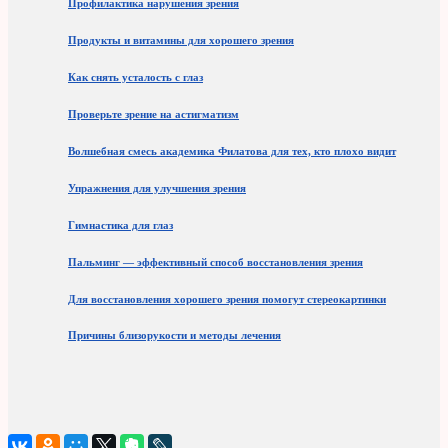
Профилактика нарушения зрения
Продукты и витамины для хорошего зрения
Как снять усталость с глаз
Проверьте зрение на астигматизм
Волшебная смесь академика Филатова для тех, кто плохо видит
Упражнения для улучшения зрения
Гимнастика для глаз
Пальминг — эффективный способ восстановления зрения
Для восстановления хорошего зрения помогут стереокартинки
Причины близорукости и методы лечения