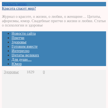
Открыть меню
Красота спасет мир?
Журнал о красоте, о жизни, о любви, о женщине… Цитаты,
афоризмы, юмор. Свадебные притчи о жизни и любви. Статьи
о психологии и здоровье
Новости сайта
Притчи
Здоровье
Готовим вместе
Интересно
Цитаты великих
Для души…
Юмор
Здоровье
1829
0