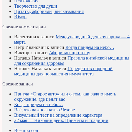
Психология
Творчество для души
Цитаты, афоризмы, высказывания
Юмор
Свежие комментарии
Валентина
к записи
Международный день очкарика — 4
марта
Петр Иванович
к записи
Когда придем на небо…
Виктор
к записи
Афоризмы про тещу
Наталья Наталья
к записи
Правила китайской медицины
для сохранения здоровья
Наталья Наталья
к записи
15 рецептов народной
медицины для повышения иммунитета
Свежие записи
Притча «Старое авто» или о том, как важно иметь
окружение, где ценят вас
Когда придем на небо…
Всё, что важно знать о Чехове
Визуальный тест на определение характера
22 мая — Николин день. Приметы и традиции
Все про сон