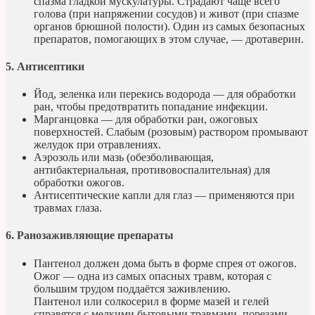
спазма гладкой мускулатуры. Страдают чаще всего
голова (при напряжении сосудов) и живот (при спазме
органов брюшной полости). Один из самых безопасных
препаратов, помогающих в этом случае, — дротаверин.
5. Антисептики
Йод, зеленка или перекись водорода — для обработки
ран, чтобы предотвратить попадание инфекции.
Марганцовка — для обработки ран, ожоговых
поверхностей. Слабым (розовым) раствором промывают
желудок при отравлениях.
Аэрозоль или мазь (обезболивающая,
антибактериальная, противовоспалительная) для
обработки ожогов.
Антисептические капли для глаз — применяются при
травмах глаза.
6. Ранозаживляющие препараты
Пантенол должен дома быть в форме спрея от ожогов.
Ожог — одна из самых опасных травм, которая с
большим трудом поддаётся заживлению.
Пантенол или солкосерил в форме мазей и гелей
справятся с мелкими бытовыми травмами, порезами,