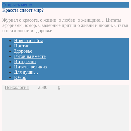
Открыть меню
Красота спасет мир?
Журнал о красоте, о жизни, о любви, о женщине… Цитаты,
афоризмы, юмор. Свадебные притчи о жизни и любви. Статьи
о психологии и здоровье
Новости сайта
Притчи
Здоровье
Готовим вместе
Интересно
Цитаты великих
Для души…
Юмор
Психология
2580
0