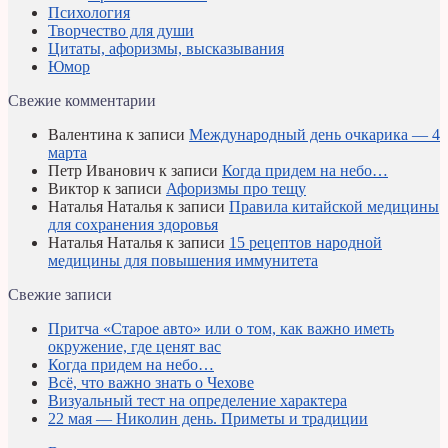
Психология
Творчество для души
Цитаты, афоризмы, высказывания
Юмор
Свежие комментарии
Валентина
к записи
Международный день очкарика — 4
марта
Петр Иванович
к записи
Когда придем на небо…
Виктор
к записи
Афоризмы про тещу
Наталья Наталья
к записи
Правила китайской медицины
для сохранения здоровья
Наталья Наталья
к записи
15 рецептов народной
медицины для повышения иммунитета
Свежие записи
Притча «Старое авто» или о том, как важно иметь
окружение, где ценят вас
Когда придем на небо…
Всё, что важно знать о Чехове
Визуальный тест на определение характера
22 мая — Николин день. Приметы и традиции