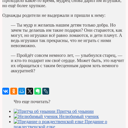
Проходило какое-то время, мудрец снова дарил им игрушки,
но ещё более хрупкие.
Однажды родители не выдержали и пришли к нему:
— Ты мудр и желаешь нашим детям только добра. Но
зачем ты делаешь им такие подарки? Они стараются, как
могут, но игрушки всё равно ломаются, и дети плачут. А
ведь игрушки так прекрасны, что не играть с ними
невозможно.
— Пройдёт совсем немного лет, — улыбнулся старец, —
и кто-то подарит им своё сердце. Может быть, это научит
их обращаться с таким бесценным даром хоть немного
аккуратней?
Что еще почитать?
Притча об унынии
Нелюбимый ученик
Предание о
рождественской елке