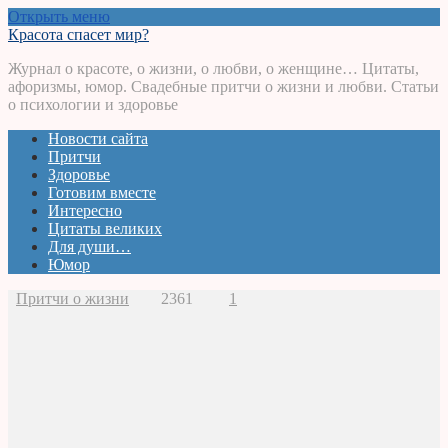
Открыть меню
Красота спасет мир?
Журнал о красоте, о жизни, о любви, о женщине… Цитаты,
афоризмы, юмор. Свадебные притчи о жизни и любви. Статьи
о психологии и здоровье
Новости сайта
Притчи
Здоровье
Готовим вместе
Интересно
Цитаты великих
Для души…
Юмор
Притчи о жизни
2361
1