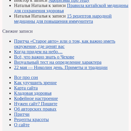
Виктор
к записи
Афоризмы про тещу
Наталья Наталья
к записи
Правила китайской медицины
для сохранения здоровья
Наталья Наталья
к записи
15 рецептов народной
медицины для повышения иммунитета
Свежие записи
Притча «Старое авто» или о том, как важно иметь
окружение, где ценят вас
Когда придем на небо…
Всё, что важно знать о Чехове
Визуальный тест на определение характера
22 мая — Николин день. Приметы и традиции
Все про сон
Как улучшить зрение
Карта сайта
Кладовая здоровья
Кофейное настроение
Нужен сайт? Пишите
Об авторских правах
Притчи
Рецепты красоты
О сайте