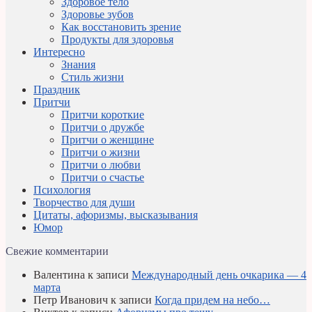
Здоровое тело
Здоровье зубов
Как восстановить зрение
Продукты для здоровья
Интересно
Знания
Стиль жизни
Праздник
Притчи
Притчи короткие
Притчи о дружбе
Притчи о женщине
Притчи о жизни
Притчи о любви
Притчи о счастье
Психология
Творчество для души
Цитаты, афоризмы, высказывания
Юмор
Свежие комментарии
Валентина
к записи
Международный день очкарика — 4
марта
Петр Иванович
к записи
Когда придем на небо…