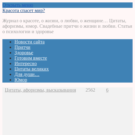
Открыть меню
Красота спасет мир?
Журнал о красоте, о жизни, о любви, о женщине… Цитаты,
афоризмы, юмор. Свадебные притчи о жизни и любви. Статьи
о психологии и здоровье
Новости сайта
Притчи
Здоровье
Готовим вместе
Интересно
Цитаты великих
Для души…
Юмор
Цитаты, афоризмы, высказывания
2562
6