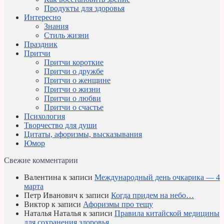
Продукты для здоровья
Интересно
Знания
Стиль жизни
Праздник
Притчи
Притчи короткие
Притчи о дружбе
Притчи о женщине
Притчи о жизни
Притчи о любви
Притчи о счастье
Психология
Творчество для души
Цитаты, афоризмы, высказывания
Юмор
Свежие комментарии
Валентина
к записи
Международный день очкарика — 4
марта
Петр Иванович
к записи
Когда придем на небо…
Виктор
к записи
Афоризмы про тещу
Наталья Наталья
к записи
Правила китайской медицины
для сохранения здоровья