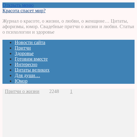
Открыть меню
Красота спасет мир?
Журнал о красоте, о жизни, о любви, о женщине… Цитаты,
афоризмы, юмор. Свадебные притчи о жизни и любви. Статьи
о психологии и здоровье
Новости сайта
Притчи
Здоровье
Готовим вместе
Интересно
Цитаты великих
Для души…
Юмор
Притчи о жизни
2248
1