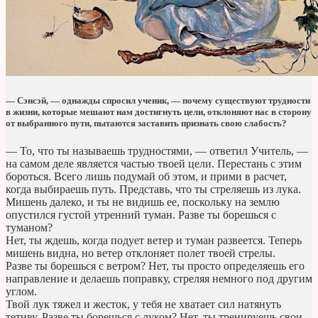
— Cэнсэй, — однажды спросил ученик, — почему существуют трудности
в жизни, которые мешают нам достигнуть цели, отклоняют нас в сторону
от выбранного пути, пытаются заставить признать свою слабость?
— То, что ты называешь трудностями, — ответил Учитель, —
на самом деле является частью твоей цели. Перестань с этим
бороться. Всего лишь подумай об этом, и прими в расчет,
когда выбираешь путь. Представь, что ты стреляешь из лука.
Мишень далеко, и ты не видишь ее, поскольку на землю
опустился густой утренний туман. Разве ты борешься с
туманом?
Нет, ты ждешь, когда подует ветер и туман развеется. Теперь
мишень видна, но ветер отклоняет полет твоей стрелы.
Разве ты борешься с ветром? Нет, ты просто определяешь его
направление и делаешь поправку, стреляя немного под другим
углом.
Твой лук тяжел и жесток, у тебя не хватает сил натянуть
тетиву. Разве ты борешься с луком? Нет, ты тренируешь свои