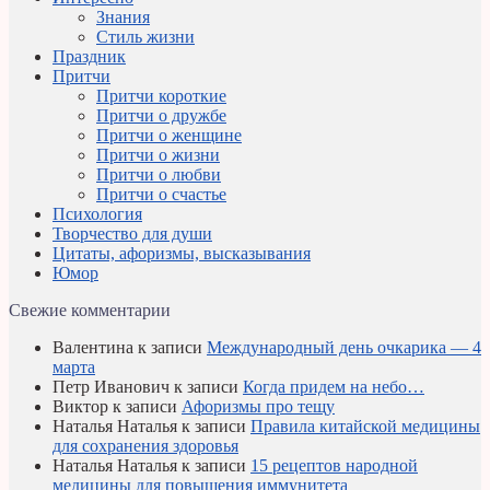
Знания
Стиль жизни
Праздник
Притчи
Притчи короткие
Притчи о дружбе
Притчи о женщине
Притчи о жизни
Притчи о любви
Притчи о счастье
Психология
Творчество для души
Цитаты, афоризмы, высказывания
Юмор
Свежие комментарии
Валентина
к записи
Международный день очкарика — 4
марта
Петр Иванович
к записи
Когда придем на небо…
Виктор
к записи
Афоризмы про тещу
Наталья Наталья
к записи
Правила китайской медицины
для сохранения здоровья
Наталья Наталья
к записи
15 рецептов народной
медицины для повышения иммунитета