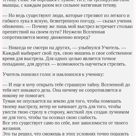
мышцы, с каждым разом все сильнее натягивая тетиву.
— Но ведь существуют люди, которые стреляют из легкого и
гибкого лука в ясную, безветренную погоду, — сказал ученик
обиженно. — Почему же лишь мой выстрел встречает столько
препятствий на своем пути? Неужели Вселенная
сопротивляется моему движению вперед?
— Никогда не смотри на других, — улыбнулся Учитель. —
Каждый выбирает свой лук, свою мишень и свое собственное
время для выстрела. Для одних целью является точное
попадание, для других — возможность научиться стрелять.
Учитель понизил голос и наклонился к ученику:
— И еще я хочу открыть тебе страшную тайну. Вселенной до
тебя нет никакого дела. Она ничему не сопротивляется и
никому не помогает.
Туман не опускается на землю для того, чтобы помешать
твоему выстрелу, ветер не начинает дуть для того, чтобы
увести твою стрелу в сторону, жесткий лук создан лучником
не для того, чтобы ты осознал свою слабость.
Все это существует само по себе, вне зависимости от твоего
желания.
Это ты решил, что сможешь в этих условиях точно поразить