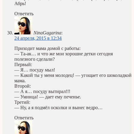
Абрь!
Ответить
NinaGagarina
:
24 апреля, 2015 в 12:34
Приходит мама домой с работы:
— Та-ак… и что же мои хорошие детки сегодня
полезного сделали?
Первый:
— Я… посуду мыл!
— Какой ты у меня молодец! — угощает его шоколадкой
мама.
Второй:
— А я… посуду вытирал!!!
— Умница! — дает ему печенье.
Третий:
— Ну, а я подмёл осколки и вынес ведро…
Ответить