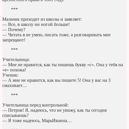
***
Мальчик приходит из школы и заявляет:
— Все, в школу ни ногой больше!
— Почему?
— Читать я не умею, писать тоже, а разговаривать мне
запрещают!
***
Учительница:
— Мне не нравится, как ты пишешь букву «с». Oна у тебя на
«е» похожа!
Ученик:
— А мне не нравится, как вы пишeте 5! Она у вас на 3
смахивает…
***
Учительница перед контрольной:
— Петров! Я, надеюсь, что не увижу, как ты сегодня
списываешь?
— Я тоже надеюсь, МарьИванна…