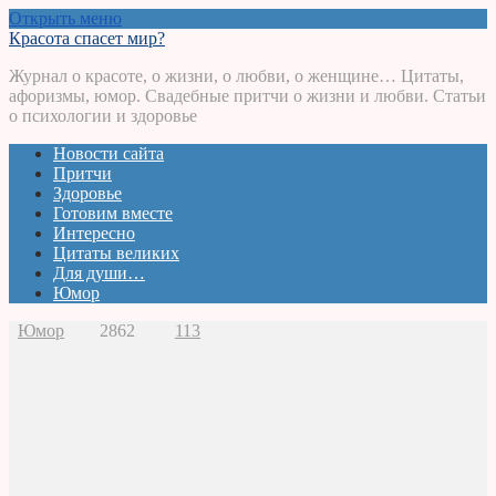
Открыть меню
Красота спасет мир?
Журнал о красоте, о жизни, о любви, о женщине… Цитаты,
афоризмы, юмор. Свадебные притчи о жизни и любви. Статьи
о психологии и здоровье
Новости сайта
Притчи
Здоровье
Готовим вместе
Интересно
Цитаты великих
Для души…
Юмор
Юмор
2862
113