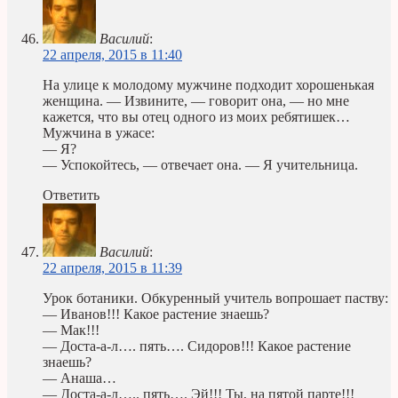
Василий
:
22 апреля, 2015 в 11:40
На улице к молодому мужчине подходит хорошенькая
женщина. — Извините, — говорит она, — но мне
кажется, что вы отец одного из моих ребятишек…
Мужчина в ужасе:
— Я?
— Успокойтесь, — отвечает она. — Я учительница.
Ответить
Василий
:
22 апреля, 2015 в 11:39
Урок ботаники. Обкуренный учитель вопрошает паству:
— Иванов!!! Какое растение знаешь?
— Мак!!!
— Доста-а-л…. пять…. Сидоров!!! Какое растение
знаешь?
— Анаша…
— Доста-а-л….. пять…. Эй!!! Ты, на пятой парте!!!