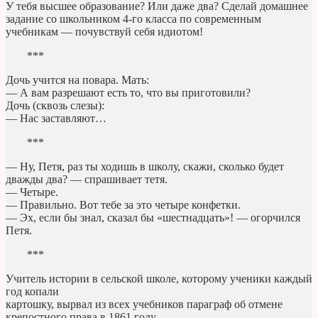
У тебя высшее образование? Или даже два? Сделай домашнее
задание со школьником 4-го класса по современным
учебникам — почувствуй себя идиотом!
***
Дочь учится на повара. Мать:
— А вам разрешают есть то, что вы приготовили?
Дочь (сквозь слезы):
— Нас заставляют…
***
— Ну, Петя, раз ты ходишь в школу, скажи, сколько будет
дважды два? — спрашивает тетя.
— Четыре.
— Правильно. Вот тебе за это четыре конфетки.
— Эх, если бы знал, сказал бы «шестнадцать»! — огорчился
Петя.
***
Учитель истории в сельской школе, которому ученики каждый
год копали
картошку, вырвал из всех учебников параграф об отмене
крепостного права в 1861 году.