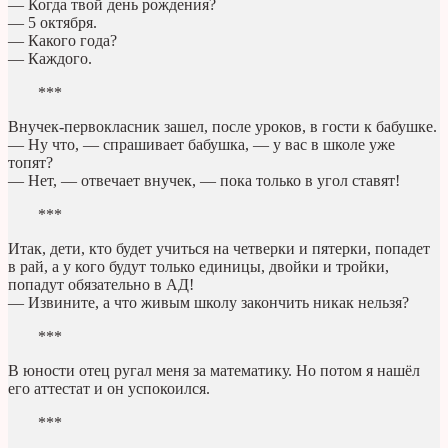
— Когда твой день рождения?
— 5 октября.
— Какого года?
— Каждого.
***
Внучек-первокласник зашел, после уроков, в гости к бабушке.
— Ну что, — спрашивает бабушка, — у вас в школе уже
топят?
— Нет, — отвечает внучек, — пока только в угол ставят!
***
Итак, дети, кто будет учиться на четверки и пятерки, попадет
в рай, а у кого будут только единицы, двойки и тройки,
попадут обязательно в АД!
— Извините, а что живым школу закончить никак нельзя?
***
В юности отец ругал меня за математику. Но потом я нашёл
его аттестат и он успокоился.
***