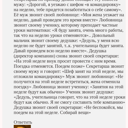
мужу: «Дорогой, я уезжаю с шефом «в командировку»
на неделю, тебе придется позаботиться о себе самому».
Её муж звонит своей любовнице: «Моя жена уезжает на
неделю, давай проведем это время вместе» Любовница
звонит своему ученику, которому преподает частные
уроки математики: «Я буду занята, очень много работы,
так что на неделю уроки отменяются».. Довольный
мальчик звонит своему дедушке: «Дедуль, у меня всю
неделю не будет занятий, т..к. учительница будет занята.
Давай проведем всю неделю вместе». Дедушка
(директор компании) снова звонит своей секретарше:
«На этой неделе внук просит провести с ним время.
Поездка отменяется. Поедем позже» Секретарша звонит
своему мужу и говорит: «Шеф занят на этой неделе, мы
отложили командировку» Муж звонит любовнице: «Не
получится на этой неделе встретиться, жена отменила
поездку» Любовница звонит ученику: «Занятия на этой
неделе будут как обычно» Ученик звонит дедушке:
«Дедуль, учительница говорит, что на этой неделе уроки
будут как обычно. Я не смогу составить тебе компанию»
Дедушка звонит своей секретарше: «Не беспокойся, мы
поедем на этой неделе. Собирай вещи»
Ответить