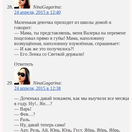
NinaGagarina
:
24 апреля, 2015 в 12:40
Маленькая девочка приходит из школы домой и
говорит:
— Мама, ты представляешь, меня Валерка на перемене
поцеловал прямо в губы! Мама, наполовину
возмущённая, наполовину изумлённая, спрашивает:
— И как же это получилось?!
— Его Ленка со Светкой держали!
Ответить
NinaGagarina
:
24 апреля, 2015 в 12:38
— Доченька давай покажем, как мы выучили все месяца
в году. Ну!.. Ян…?
— Варь!
— Фев…?
— Раль.
— Ну, давай теперь сама!
— Арт, Рель, Ай, Юнь, Юль, Густ, Ябрь, Ябрь, Ябрь,