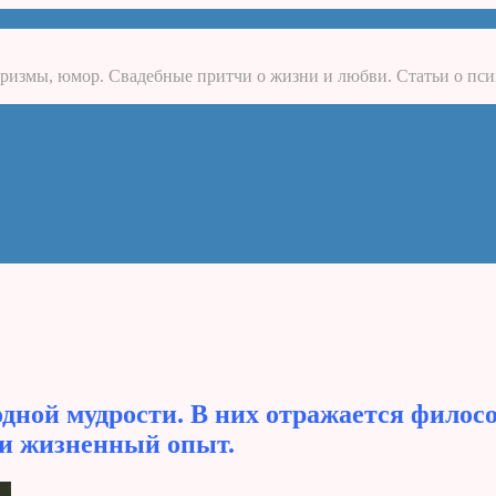
ризмы, юмор. Свадебные притчи о жизни и любви. Статьи о пси
дной мудрости. В них отражается филос
 и жизненный опыт.