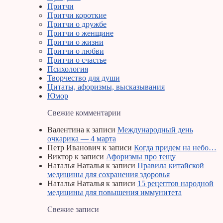
Притчи
Притчи короткие
Притчи о дружбе
Притчи о женщине
Притчи о жизни
Притчи о любви
Притчи о счастье
Психология
Творчество для души
Цитаты, афоризмы, высказывания
Юмор
Свежие комментарии
Валентина
к записи
Международный день
очкарика — 4 марта
Петр Иванович
к записи
Когда придем на небо…
Виктор
к записи
Афоризмы про тещу
Наталья Наталья
к записи
Правила китайской
медицины для сохранения здоровья
Наталья Наталья
к записи
15 рецептов народной
медицины для повышения иммунитета
Свежие записи