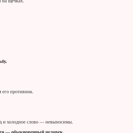
и на щечках.
ьбу.
м его противник.
яд и холодное слово — невыносимы.
цати — обыкновенный человек.