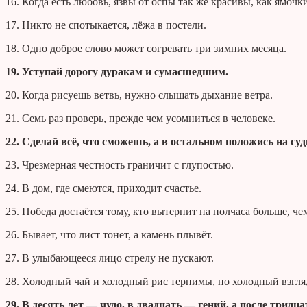
16. Когда есть любовь, язвы от оспы так же красивы, как ямочк
17. Никто не спотыкается, лёжа в постели.
18. Одно доброе слово может согревать три зимних месяца.
19. Уступай дорогу дуракам и сумасшедшим.
20. Когда рисуешь ветвь, нужно слышать дыхание ветра.
21. Семь раз проверь, прежде чем усомниться в человеке.
22. Сделай всё, что сможешь, а в остальном положись на суд
23. Чрезмерная честность граничит с глупостью.
24. В дом, где смеются, приходит счастье.
25. Победа достаётся тому, кто вытерпит на полчаса больше, че
26. Бывает, что лист тонет, а камень плывёт.
27. В улыбающееся лицо стрелу не пускают.
28. Холодный чай и холодный рис терпимы, но холодный взгл
29. В десять лет — чудо, в двадцать — гений, а после трид