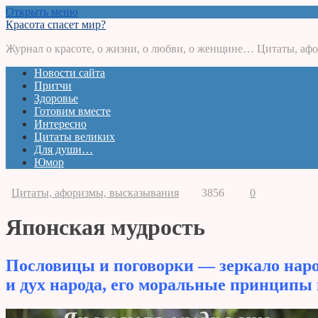
Открыть меню
Красота спасет мир?
Журнал о красоте, о жизни, о любви, о женщине… Цитаты, афо
Новости сайта
Притчи
Здоровье
Готовим вместе
Интересно
Цитаты великих
Для души…
Юмор
Цитаты, афоризмы, высказывания
3856
0
Японская мудрость
Пословицы и поговорки — зеркало наро
и дух народа, его моральные принципы