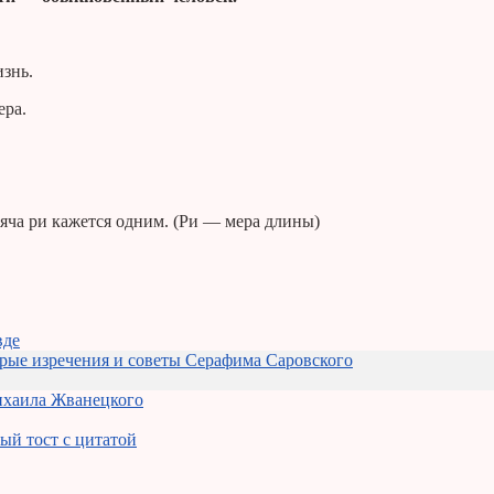
изнь.
ера.
сяча ри кажется одним. (Ри — мера длины)
вде
рые изречения и советы Серафима Саровского
хаила Жванецкого
ый тост с цитатой