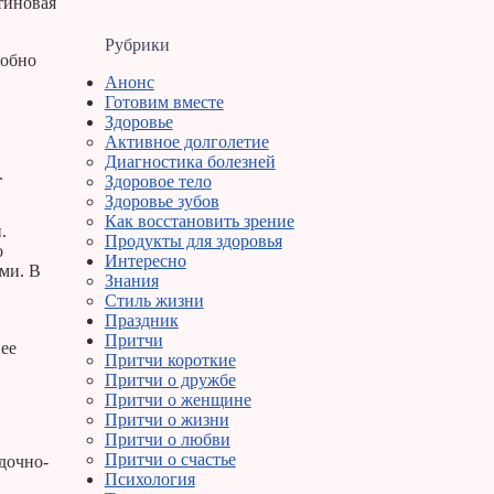
тиновая
Рубрики
собно
Анонс
Готовим вместе
Здоровье
Активное долголетие
Диагностика болезней
.
Здоровое тело
Здоровье зубов
Как восстановить зрение
.
Продукты для здоровья
о
Интересно
ми. В
Знания
Стиль жизни
Праздник
Притчи
 ее
Притчи короткие
Притчи о дружбе
Притчи о женщине
Притчи о жизни
Притчи о любви
Притчи о счастье
дочно-
Психология