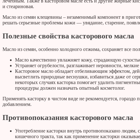
лечебным. Также в касторовом масле есть и другие жирные кис
и стеариновая.
Масло из семян клещевины – незаменимый компонент в пригот
решать серьезные проблемы кожи — увядание, старение, появл
Полезные свойства касторового масла
Масло из семян, особенно холодного отжима, сохраняет все п
Масло качественно увлажняет кожу, страдающую сухост
Устраняет огрубелости, разглаживает неровности, мелкие
Касторовое масло обладает отбеливающим эффектом, дейс
высветлить природные веснушки, избавиться даже от се
некоторых случаях касторка помогает удалить пигментны
процедуры должен назначать опытный косметолог.
Применять касторку в чистом виде не рекомендуется, гораздо 
добавлением.
Противопоказания касторового масла
Употребление касторки внутрь противопоказано людям, 
кишечного тракта, так как применение касторки оказывае