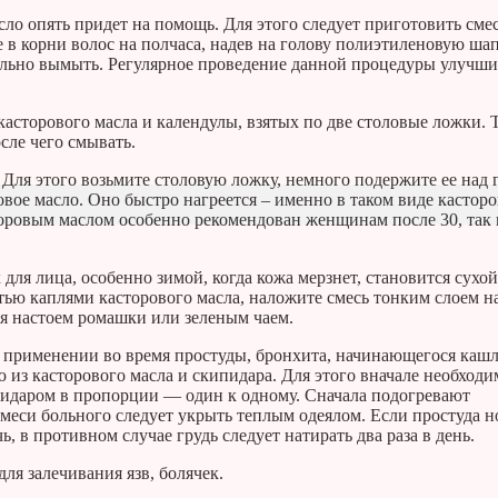
сло опять придет на помощь. Для этого следует приготовить смес
е в корни волос на полчаса, надев на голову полиэтиленовую шап
тельно вымыть. Регулярное проведение данной процедуры улучши
 касторового масла и календулы, взятых по две столовые ложки.
осле чего смывать.
 Для этого возьмите столовую ложку, немного подержите ее над 
овое масло. Оно быстро нагреется – именно в таком виде кастор
торовым маслом особенно рекомендован женщинам после 30, так 
для лица, особенно зимой, когда кожа мерзнет, становится сухой
тью каплями касторового масла, наложите смесь тонким слоем н
ся настоем ромашки или зеленым чаем.
о применении во время простуды, бронхита, начинающегося кашл
ю из касторового масла и скипидара. Для этого вначале необходи
кипидаром в пропорции — один к одному. Сначала подогревают
смеси больного следует укрыть теплым одеялом. Если простуда н
ь, в противном случае грудь следует натирать два раза в день.
для залечивания язв, болячек.