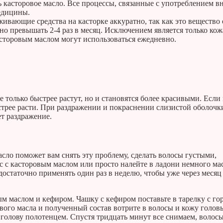
ть касторовое масло. Все процессы, связанные с употреблением в
едицины.
вающие средства на касторке аккуратно, так как это вещество 
но превышать 2-4 раз в месяц. Исключением является только кож
касторовым маслом могут использоваться ежедневно.
 только быстрее растут, но и становятся более красивыми. Если
стрее расти. При раздражении и покраснении слизистой оболочки
т раздражение.
масло поможет вам снять эту проблему, сделать волосы густыми,
с с касторовым маслом или просто налейте в ладони немного мас
достаточно применять один раз в неделю, чтобы уже через месяц
ым маслом и кефиром. Чашку с кефиром поставьте в тарелку с го
рового масла и полученный состав вотрите в волосы и кожу голов
 голову полотенцем. Спустя тридцать минут все снимаем, волос