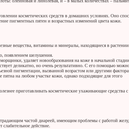
лоты: олеиновая и линолевая, и – в малых количествах – пальми
овлении косметических средств в домашних условиях. Оно спо
ение пигментных пятен и возрастных изменений цвета кожи.
олезные вещества, витамины и минералы, находящиеся в растении
ью, появлением шелушения.
 морщинки, удаляет новообразования на коже в начальной стадии
твует деликатно, но очень результативно. С его помощью можн
рьезной пигментации, вызванной возрастом или другими фактора
е пятна на любом участке кожи, однако подходящие для этого
полезнее приготавливать косметические ухаживающие средства с
страдающим частой диареей, имеющим проблемы с работой желу
т слабительное действие.