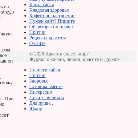
Карта сайта
ь из
Кладовая здоровья
очку, а
Кофейное настроение
т
Нужен сайт? Пишите
Об авторских правах
Притчи
 Такую
Рецепты красоты
О сайте
газом,
© 2026 Красота спасет мир? ·
овое
Журнал о жизни, любви, красоте и дружбе
как он
Новости сайта
Притчи
,
Здоровье
а кожу
Готовим вместе
Интересно
Цитаты великих
я. При
Для души…
мо
Юмор
осит