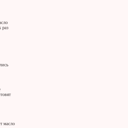
асло
 раз
лись
е
отовят
ет масло