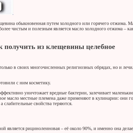
ещевина обыкновенная путем холодного или горячего отжима. М
 более чистым и полезным является масло холодного отжима – как
к получить из клещевины целебное
 только в своих многочисленных религиозных обрядах, но и лечи
отовили с ним косметику.
 эффективно уничтожает вредные бактерии, залечивает маленьки
овое масло местные племена даже применяют в кулинарии: они г
а слабительные свойства теряются.
ой является рицинолеиновая – её около 90%, и именно она дела