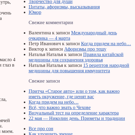
Творчество для души
нутрь,
Цитаты, афоризмы, высказывания
Юмор
очень
а
Свежие комментарии
Валентина
к записи
Международный день
очкарика — 4 марта
Петр Иванович
к записи
Когда придем на небо…
Виктор
к записи
Афоризмы про тещу
Наталья Наталья
к записи
Правила китайской
 масло 4
медицины для сохранения здоровья
 глаз в
Наталья Наталья
к записи
15 рецептов народной
медицины для повышения иммунитета
Свежие записи
Притча «Старое авто» или о том, как важно
иметь окружение, где ценят вас
ла,
Когда придем на небо…
Всё, что важно знать о Чехове
Визуальный тест на определение характера
22 мая — Николин день. Приметы и традиции
рячей
ы.
Все про сон
ы моем.
Как улучшить зрение