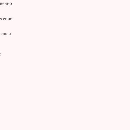
твенно
есение
асло и
е