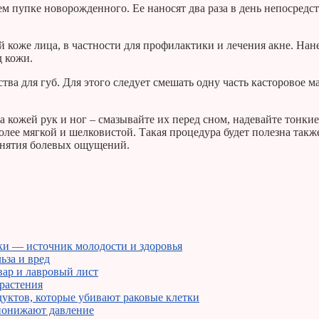
м пупке новорожденного. Ее наносят два раза в день непосредс
 коже лица, в частности для профилактики и лечения акне. Нан
д кожи.
тва для губ. Для этого следует смешать одну часть касторовое м
за кожей рук и ног – смазывайте их перед сном, надевайте тонкие
олее мягкой и шелковистой. Такая процедура будет полезна такж
нятия болевых ощущений.
ки — источник молодости и здоровья
ьза и вред
вар и лавровый лист
растения
дуктов, которые убивают раковые клетки
понижают давление