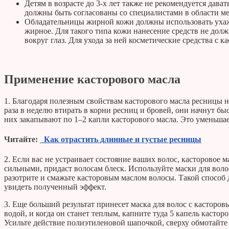
Детям в возрасте до 3-х лет также не рекомендуется дава
должны быть согласованы со специалистами в области м
Обладательницы жирной кожи должны использовать ухажи
жирное. Для такого типа кожи нанесение средств не долж
вокруг глаз. Для ухода за ней косметические средства с 
Применение касторового масла
1. Благодаря полезным свойствам касторового масла ресницы не
раза в неделю втирать в корни ресниц и бровей, они начнут бы
них закапывают по 1–2 капли касторового масла. Это уменьшае
Читайте:
Как отрастить длинные и густые ресницы
2. Если вас не устраивает состояние ваших волос, касторовое 
сильными, придаст волосам блеск. Используйте маски для воло
разотрите и смажьте касторовым маслом волосы. Такой способ 
увидеть полученный эффект.
3. Еще больший результат принесет маска для волос с касторов
водой, и когда он станет теплым, капните туда 5 капель касто
Усильте действие полиэтиленовой шапочкой, сверху обмотайте