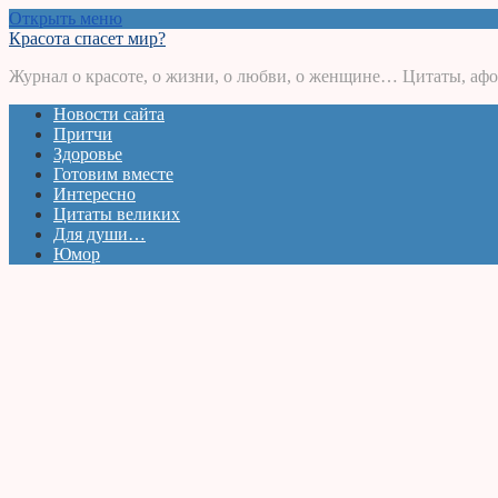
Открыть меню
Красота спасет мир?
Журнал о красоте, о жизни, о любви, о женщине… Цитаты, афо
Новости сайта
Притчи
Здоровье
Готовим вместе
Интересно
Цитаты великих
Для души…
Юмор