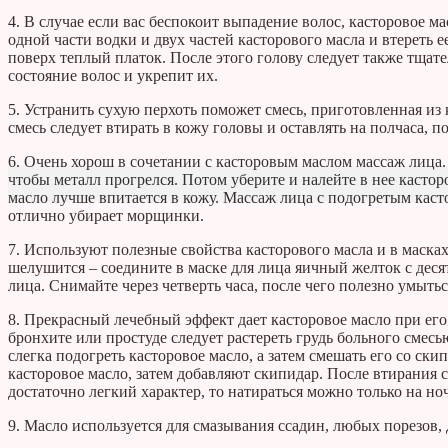
4. В случае если вас беспокоит выпадение волос, касторовое ма
одной части водки и двух частей касторового масла и втереть е
поверх теплый платок. После этого голову следует также тща
состояние волос и укрепит их.
5. Устранить сухую перхоть поможет смесь, приготовленная из
смесь следует втирать в кожу головы и оставлять на полчаса, п
6. Очень хорош в сочетании с касторовым маслом массаж лица.
чтобы металл прогрелся. Потом уберите и налейте в нее кастор
масло лучше впитается в кожу. Массаж лица с подогретым кас
отлично убирает морщинки.
7. Используют полезные свойства касторового масла и в масках 
шелушится – соедините в маске для лица яичный желток с деся
лица. Снимайте через четверть часа, после чего полезно умыть
8. Прекрасный лечебный эффект дает касторовое масло при ег
бронхите или простуде следует растереть грудь больного смесь
слегка подогреть касторовое масло, а затем смешать его со с
касторовое масло, затем добавляют скипидар. После втирания 
достаточно легкий характер, то натираться можно только на ноч
9. Масло используется для смазывания ссадин, любых порезов, 