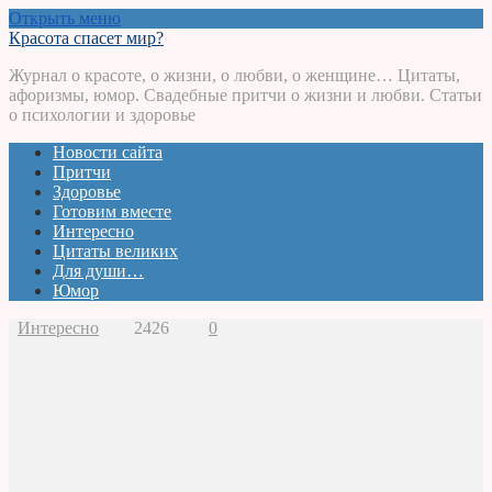
Открыть меню
Красота спасет мир?
Журнал о красоте, о жизни, о любви, о женщине… Цитаты,
афоризмы, юмор. Свадебные притчи о жизни и любви. Статьи
о психологии и здоровье
Новости сайта
Притчи
Здоровье
Готовим вместе
Интересно
Цитаты великих
Для души…
Юмор
Интересно
2426
0