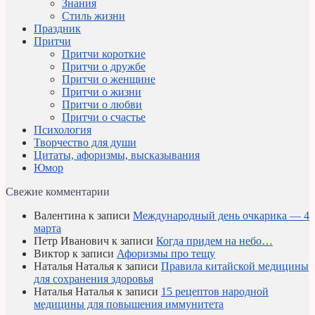
Знания
Стиль жизни
Праздник
Притчи
Притчи короткие
Притчи о дружбе
Притчи о женщине
Притчи о жизни
Притчи о любви
Притчи о счастье
Психология
Творчество для души
Цитаты, афоризмы, высказывания
Юмор
Свежие комментарии
Валентина
к записи
Международный день очкарика — 4
марта
Петр Иванович
к записи
Когда придем на небо…
Виктор
к записи
Афоризмы про тещу
Наталья Наталья
к записи
Правила китайской медицины
для сохранения здоровья
Наталья Наталья
к записи
15 рецептов народной
медицины для повышения иммунитета