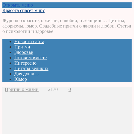
Открыть меню
Красота спасет мир?
Журнал о красоте, о жизни, о любви, о женщине… Цитаты,
афоризмы, юмор. Свадебные притчи о жизни и любви. Статьи
о психологии и здоровье
Новости сайта
Притчи
Здоровье
Готовим вместе
Интересно
Цитаты великих
Для души…
Юмор
Притчи о жизни
2170
0