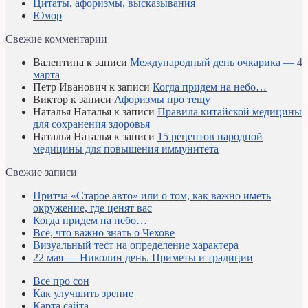
Цитаты, афоризмы, высказывания
Юмор
Свежие комментарии
Валентина
к записи
Международный день очкарика — 4
марта
Петр Иванович
к записи
Когда придем на небо…
Виктор
к записи
Афоризмы про тещу
Наталья Наталья
к записи
Правила китайской медицины
для сохранения здоровья
Наталья Наталья
к записи
15 рецептов народной
медицины для повышения иммунитета
Свежие записи
Притча «Старое авто» или о том, как важно иметь
окружение, где ценят вас
Когда придем на небо…
Всё, что важно знать о Чехове
Визуальный тест на определение характера
22 мая — Николин день. Приметы и традиции
Все про сон
Как улучшить зрение
Карта сайта