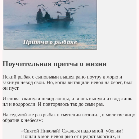
Поучительная притча о жизни
Некий рыбак с сыновьями вышел рано поутру к морю и
закинул невод свой. Но, когда вытащили невод на берег, был
он пуст.
И снова закинули невод ловцы, и вновь вынули из вод лишь
ил и водоросли. И повторялось так до семи раз.
На седьмой же раз рыбак в смятении возопил, в молитве лицо
обратив к небесам:
«Святой Николай! Сжалься надо мной, убогим!
Пошли в мой невод рыб от щедрот морских, и