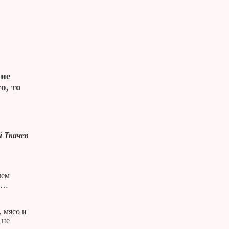
ние
о, то
 Ткачев
чем
но…
, мясо и
 не