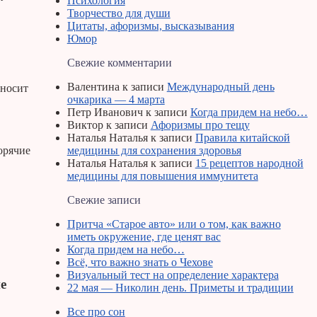
Психология
Творчество для души
Цитаты, афоризмы, высказывания
Юмор
Свежие комментарии
Валентина
к записи
Международный день
иносит
очкарика — 4 марта
Петр Иванович
к записи
Когда придем на небо…
Виктор
к записи
Афоризмы про тещу
Наталья Наталья
к записи
Правила китайской
медицины для сохранения здоровья
орячие
Наталья Наталья
к записи
15 рецептов народной
медицины для повышения иммунитета
Свежие записи
Притча «Старое авто» или о том, как важно
иметь окружение, где ценят вас
Когда придем на небо…
Всё, что важно знать о Чехове
Визуальный тест на определение характера
е
22 мая — Николин день. Приметы и традиции
Все про сон