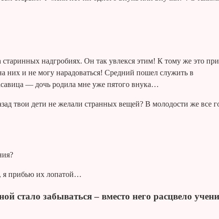
старинных надгробиях. Он так увлекся этим! К тому же это пр
а них и не могу нарадоваться!
Средний пошел служить в
асавица — дочь родила мне уже пятого внука…
назад твои дети не желали странных вещей? В молодости же все г
ния?
а, я прибью их лопатой…
ной стало забываться – вместо него расцвело учени