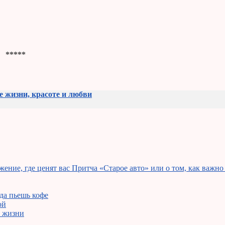
*****
 жизни, красоте и любви
Притча «Старое авто» или о том, как важно
да пьешь кофе
ой
в жизни