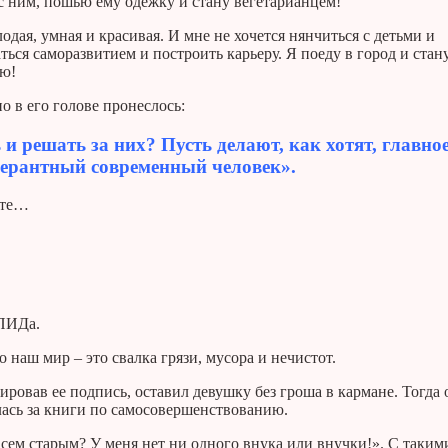
с ним, пошью ему одежку и стану вегетарианцем!
одая, умная и красивая. И мне не хочется нянчиться с детьми и
ься саморазвитием и построить карьеру. Я поеду в город и стан
лю!
о в его голове пронеслось:
и решать за них? Пусть делают, как хотят, главное
лерантный современный человек».
ите…
СПИДа.
 наш мир – это свалка грязи, мусора и нечистот.
ровав ее подпись, оставил девушку без гроша в кармане. Тогда 
ялась за книги по самосовершенствованию.
овсем старым? У меня нет ни одного внука или внучки!». С таким