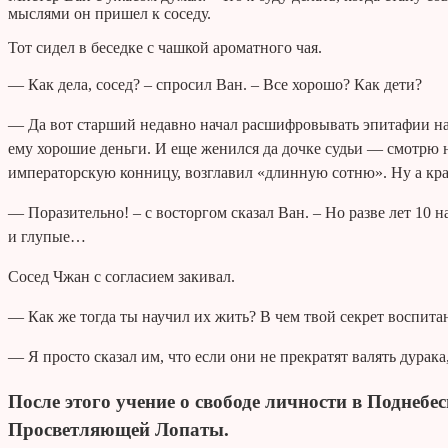
мыслями он пришел к соседу.
Тот сидел в беседке с чашкой ароматного чая.
— Как дела, сосед? – спросил Ван.
– Все хорошо? Как дети?
— Да вот старший недавно начал расшифровывать эпитафии на 
ему хорошие деньги. И еще женился да дочке судьи — смотрю н
императорскую конницу, возглавил «длинную сотню». Ну а кр
— Поразительно! – с восторгом сказал Ван. – Но разве лет 10 
и глупые…
Сосед Чжан с согласием закивал.
— Как же тогда ты научил их жить? В чем твой секрет воспита
— Я просто сказал им, что если они не прекратят валять дурак
После этого учение о свободе личности в Поднебес
Просветляющей Лопаты.