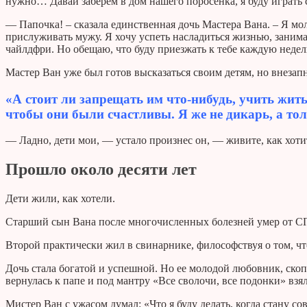
нужно… Давай заберем в дом нашего поросенка, я буду играть 
— Папочка! – сказала единственная дочь Мастера Вана. – Я мол
прислуживать мужу. Я хочу успеть насладиться жизнью, занимат
чайлдфри. Но обещаю, что буду приезжать к тебе каждую неде
Мастер Ван уже был готов высказаться своим детям, но внезапн
«А стоит ли запрещать им что-нибудь, учить жить 
чтобы они были счастливы. Я же не дикарь, а то
— Ладно, дети мои, — устало произнес он, — живите, как хот
Прошло около десяти лет
Дети жили, как хотели.
Старший сын Вана после многочисленных болезней умер от 
Второй практически жил в свинарнике, философствуя о том, что
Дочь стала богатой и успешной. Но ее молодой любовник, скопи
вернулась к папе и под мантру «Все сволочи, все подонки» вз
Мистер Ван с ужасом думал: «Что я буду делать, когда стану с