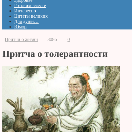
Здоровье
Готовим вместе
Интересно
Цитаты великих
Для души…
Юмор
Притчи о жизни
3086
0
Притча о толерантности