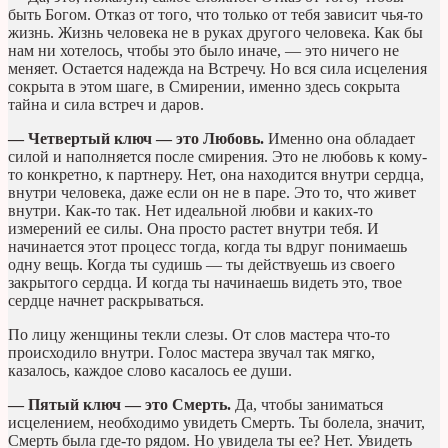
быть Богом. Отказ от того, что только от тебя зависит чья-то
жизнь. Жизнь человека не в руках другого человека. Как бы
нам ни хотелось, чтобы это было иначе, — это ничего не
меняет. Остается надежда на Встречу. Но вся сила исцеления
сокрыта в этом шаге, в Смирении, именно здесь сокрыта
тайна и сила встреч и даров.
— Четвертый ключ — это Любовь.
Именно она обладает
силой и наполняется после смирения. Это не любовь к кому-
то конкретно, к партнеру. Нет, она находится внутри сердца,
внутри человека, даже если он не в паре. Это то, что живет
внутри. Как-то так. Нет идеальной любви и каких-то
измерений ее силы. Она просто растет внутри тебя. И
начинается этот процесс тогда, когда ты вдруг понимаешь
одну вещь. Когда ты судишь — ты действуешь из своего
закрытого сердца. И когда ты начинаешь видеть это, твое
сердце начнет раскрываться.
По лицу женщины текли слезы. От слов мастера что-то
происходило внутри. Голос мастера звучал так мягко,
казалось, каждое слово касалось ее души.
— Пятый ключ — это Смерть.
Да, чтобы заниматься
исцелением, необходимо увидеть Смерть. Ты болела, значит,
Смерть была где-то рядом. Но увидела ты ее? Нет. Увидеть