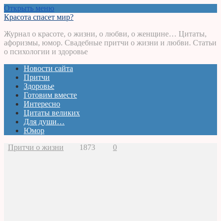
Открыть меню
Красота спасет мир?
Журнал о красоте, о жизни, о любви, о женщине… Цитаты,
афоризмы, юмор. Свадебные притчи о жизни и любви. Статьи
о психологии и здоровье
Новости сайта
Притчи
Здоровье
Готовим вместе
Интересно
Цитаты великих
Для души…
Юмор
Притчи о жизни
1873
0