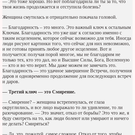
— Это тоже хорошо. Но вот поблагодарила ли ты за то, что
твоя жизнь продолжается и отступила болезнь?
Женщина смутилась и отрицательно покачала головой.
— Благодарность – это много. Это важный ключ к остальным
Ключам. Благодарность это уже шаг к согласию именно с
таким исцелением, которое сейчас возможно для тебя. Иногда
люди рисуют картинки того, что сейчас для них невозможно,
и не готовы принять любое другое исцеление. Вот и
получается: получая порой многое, мы не благодарим не
только тех, кто это дал, но и Высшие Силы, Бога, Вселенную
— кто и во что верит. Мы даже можем не замечать это.
Благодарность — это удачное завершение Встречи, получения
даров и одновременно продолжение для последующих встреч
и даров.
— Третий ключ — это Смирение.
— Смирение? – женщина встрепенулась, ее глаза
округлились, и все лицо выражало то ли удивление, то ли
разочарование. — Это значит, отказ от борьбы? Это что же, я
буду смотреть на то, как люди болеют или умирают и ничего
не делать? Смиряться?
— Да, это, пожалуй, самое сложное. Отказ от того, чтобы