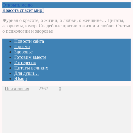
Открыть меню
Красота спасет мир?
Журнал о красоте, о жизни, о любви, о женщине… Цитаты,
афоризмы, юмор. Свадебные притчи о жизни и любви. Статьи
о психологии и здоровье
Новости сайта
Притчи
Здоровье
Готовим вместе
Интересно
Цитаты великих
Для души…
Юмор
Психология
2367
0