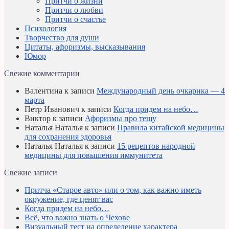
Притчи о жизни
Притчи о любви
Притчи о счастье
Психология
Творчество для души
Цитаты, афоризмы, высказывания
Юмор
Свежие комментарии
Валентина
к записи
Международный день очкарика — 4
марта
Петр Иванович
к записи
Когда придем на небо…
Виктор
к записи
Афоризмы про тещу
Наталья Наталья
к записи
Правила китайской медицины
для сохранения здоровья
Наталья Наталья
к записи
15 рецептов народной
медицины для повышения иммунитета
Свежие записи
Притча «Старое авто» или о том, как важно иметь
окружение, где ценят вас
Когда придем на небо…
Всё, что важно знать о Чехове
Визуальный тест на определение характера