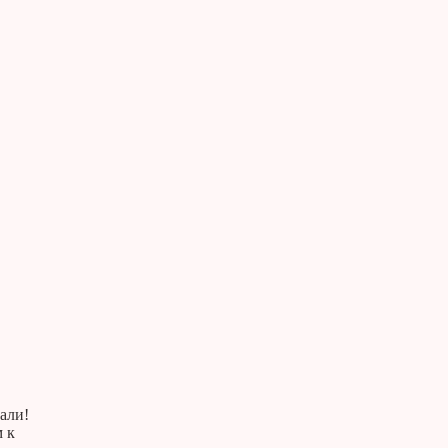
тали!
м к