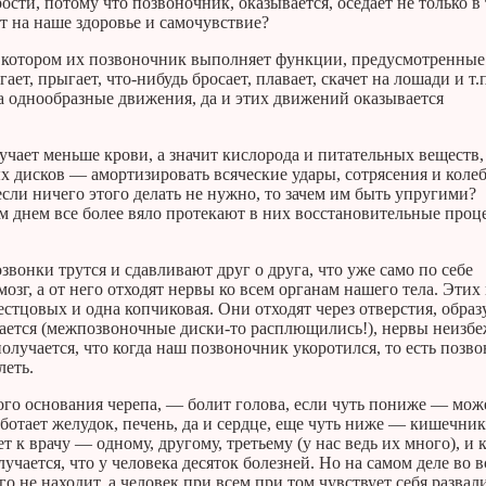
ости, потому что позвоночник, оказывается, оседает не только в
ет на наше здоровье и самочувствие?
и котором их позвоночник выполняет функции, предусмотренные
ет, прыгает, что-нибудь бросает, плавает, скачет на лошади и т.п
а однообразные движения, да и этих движений оказывается
чает меньше крови, а значит кислорода и питательных веществ, 
 дисков — амортизировать всяческие удары, сотрясения и коле
сли ничего этого делать не нужно, то зачем им быть упругими?
 днем все более вяло протекают в них восстановительные проц
онки трутся и сдавливают друг о друга, что уже само по себе
зг, а от него отходят нервы ко всем органам нашего тела. Этих
естцовых и одна копчиковая. Они отходят через отверстия, обра
щается (межпозвоночные диски-то расплющились!), нервы неизб
получается, что когда наш позвоночник укоротился, то есть позв
леть.
ого основания черепа, — болит голова, если чуть пониже — мож
аботает желудок, печень, да и сердце, еще чуть ниже — кишечник
 к врачу — одному, другому, третьему (у нас ведь их много), и
учается, что у человека десяток болезней. Но на самом деле во 
о не находит, а человек при всем при том чувствует себя развал