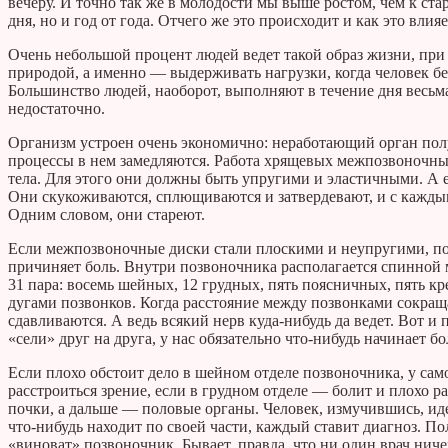
вечеру. И точно так же в молодости мы выше ростом, чем к стар
дня, но и год от года. Отчего же это происходит и как это влия
Очень небольшой процент людей ведет такой образ жизни, пр
природой, а именно — выдерживать нагрузки, когда человек бега
Большинство людей, наоборот, выполняют в течение дня весьм
недостаточно.
Организм устроен очень экономично: неработающий орган полу
процессы в нем замедляются. Работа хрящевых межпозвоночных
тела. Для этого они должны быть упругими и эластичными. А е
Они скукоживаются, сплющиваются и затвердевают, и с каждым
Одним словом, они стареют.
Если межпозвоночные диски стали плоскими и неупругими, позв
причиняет боль. Внутри позвоночника располагается спинной мо
31 пара: восемь шейных, 12 грудных, пять поясничных, пять кр
дугами позвонков. Когда расстояние между позвонками сокра
сдавливаются. А ведь всякий нерв куда-нибудь да ведет. Вот и 
«сели» друг на друга, у нас обязательно что-нибудь начинает бо
Если плохо обстоит дело в шейном отделе позвоночника, у сам
расстроиться зрение, если в грудном отделе — болит и плохо р
почки, а дальше — половые органы. Человек, измучившись, идет
что-нибудь находит по своей части, каждый ставит диагноз. Пол
«виноват» позвоночник. Бывает, правда, что ни один врач ничег