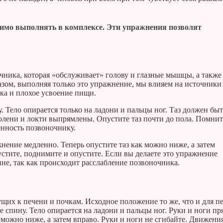
димо выполнять в комплексе. Эти упражнения позволят
чника, которая «обслуживает» голову и глазные мышцы, а также
азом, выполняя только это упражнение, мы влияем на источники
дка и плохое усвоение пищи.
. Тело опирается только на ладони и пальцы ног. Таз должен бы
олени и локти выпрямлены. Опустите таз почти до пола. Помнит
енность позвоночнику.
жнение медленно. Теперь опустите таз как можно ниже, а затем
стите, поднимите и опустите. Если вы делаете это упражнение
ние, так как происходит расслабление позвоночника.
щих к печени и почкам. Исходное положение то же, что и для п
 спину. Тело опирается на ладони и пальцы ног. Руки и ноги пр
 можно ниже, а затем вправо. Руки и ноги не сгибайте. Движени