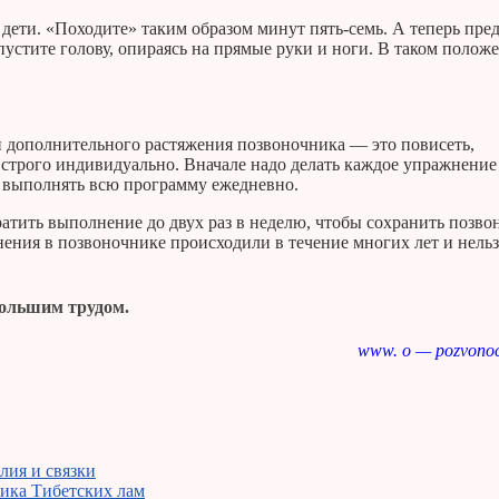
 дети. «Походите» таким образом минут пять-семь. А теперь пред
пустите голову, опираясь на прямые руки и ноги. В таком полож
и дополнительного растяжения позвоночника — это повисеть,
строго индивидуально. Вначале надо делать каждое упражнение
з и выполнять всю программу ежедневно.
ратить выполнение до двух раз в неделю, чтобы сохранить позв
нения в позвоночнике происходили в течение многих лет и нельз
 большим трудом.
www. o — pozvonoc
лия и связки
ика Тибетских лам