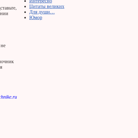
Интересно
Цитаты великих
ставьте,
Для души…
ении
Юмор
 не
оночник
я
hnike.ru