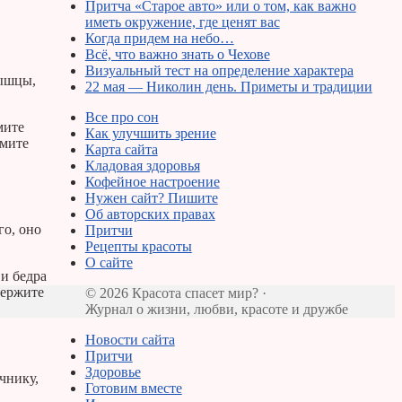
Притча «Старое авто» или о том, как важно
иметь окружение, где ценят вас
Когда придем на небо…
Всё, что важно знать о Чехове
Визуальный тест на определение характера
мышцы,
22 мая — Николин день. Приметы и традиции
Все про сон
мите
Как улучшить зрение
имите
Карта сайта
Кладовая здоровья
Кофейное настроение
Нужен сайт? Пишите
Об авторских правах
го, оно
Притчи
Рецепты красоты
О сайте
 и бедра
Держите
© 2026 Красота спасет мир? ·
Журнал о жизни, любви, красоте и дружбе
Новости сайта
Притчи
Здоровье
чнику,
Готовим вместе