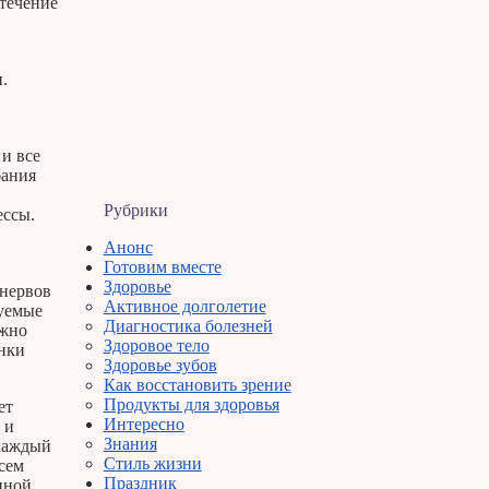
 течение
.
и все
бания
Рубрики
ессы.
Анонс
Готовим вместе
Здоровье
 нервов
Активное долголетие
зуемые
Диагностика болезней
ежно
Здоровое тело
онки
Здоровье зубов
Как восстановить зрение
Продукты для здоровья
ет
Интересно
 и
Знания
 каждый
Стиль жизни
всем
Праздник
иной.