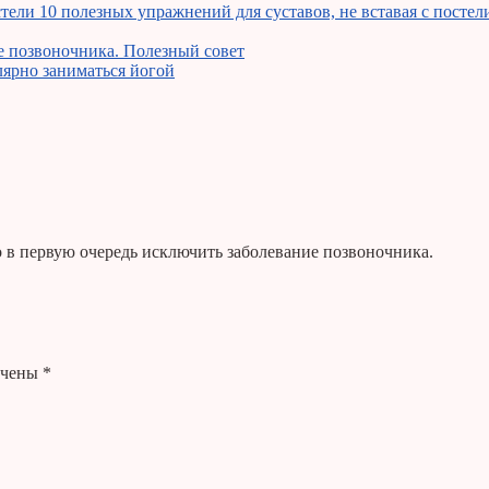
10 полезных упражнений для суставов, не вставая с постел
 позвоночника. Полезный совет
лярно заниматься йогой
о в первую очередь исключить заболевание позвоночника.
ечены
*