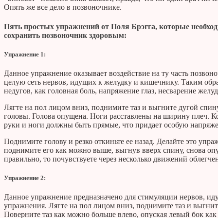
Опять же все дело в позвоночнике.
Пять простых упражнений от Поля Брэгга, которые необхо
сохранить позвоночник здоровым:
Упражнение 1:
Данное упражнение оказывает воздействие на ту часть позвоно
целую сеть нервов, идущих к желудку и кишечнику. Таким обр
недугов, как головная боль, напряжение глаз, несварение желу
Лягте на пол лицом вниз, поднимите таз и выгните дугой спину
головы. Голова опущена. Ноги расставлены на ширину плеч. К
руки и ноги должны быть прямые, что придает особую напряж
Поднимите голову и резко откиньте ее назад. Делайте это упра
поднимите его как можно выше, выгнув вверх спину, снова опу
правильно, то почувствуете через несколько движений облегче
Упражнение 2:
Данное упражнение предназначено для стимуляции нервов, иду
упражнения. Лягте на пол лицом вниз, поднимите таз и выгните
Поверните таз как можно больше влево, опуская левый бок как