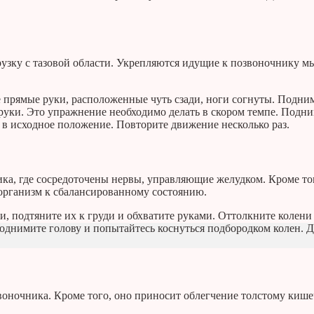
грузку с тазовой области. Укрепляются идущие к позвоночнику 
е прямые руки, расположенные чуть сзади, ноги согнуты. Подни
 руки. Это упражнение необходимо делать в скором темпе. Подн
 в исходное положение. Повторите движение несколько раз.
ка, где сосредоточены нервы, управляющие желудком. Кроме то
 организм к сбалансированному состоянию.
и, подтяните их к груди и обхватите руками. Оттолкните колени
поднимите голову и попытайтесь коснуться подбородком колен. 
оночника. Кроме того, оно приносит облегчение толстому кише