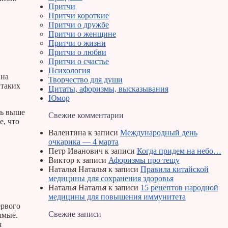
Притчи
Притчи короткие
Притчи о дружбе
Притчи о женщине
Притчи о жизни
Притчи о любви
Притчи о счастье
Психология
 на
Творчество для души
 таких
Цитаты, афоризмы, высказывания
Юмор
ть выше
Свежие комментарии
е, что
Валентина
к записи
Международный день
очкарика — 4 марта
Петр Иванович
к записи
Когда придем на небо…
Виктор
к записи
Афоризмы про тещу
Наталья Наталья
к записи
Правила китайской
медицины для сохранения здоровья
Наталья Наталья
к записи
15 рецептов народной
медицины для повышения иммунитета
ервого
Свежие записи
ямые.
я