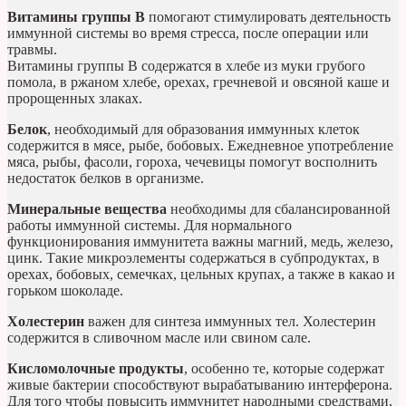
Витамины группы B
помогают стимулировать деятельность
иммунной системы во время стресса, после операции или
травмы.
Витамины группы В содержатся в хлебе из муки грубого
помола, в ржаном хлебе, орехах, гречневой и овсяной каше и
пророщенных злаках.
Белок
, необходимый для образования иммунных клеток
содержится в мясе, рыбе, бобовых. Ежедневное употребление
мяса, рыбы, фасоли, гороха, чечевицы помогут восполнить
недостаток белков в организме.
Минеральные вещества
необходимы для сбалансированной
работы иммунной системы. Для нормального
функционирования иммунитета важны магний, медь, железо,
цинк. Такие микроэлементы содержаться в субпродуктах, в
орехах, бобовых, семечках, цельных крупах, а также в какао и
горьком шоколаде.
Холестерин
важен для синтеза иммунных тел. Холестерин
содержится в сливочном масле или свином сале.
Кисломолочные продукты
, особенно те, которые содержат
живые бактерии способствуют вырабатыванию интерферона.
Для того чтобы повысить иммунитет народными средствами,