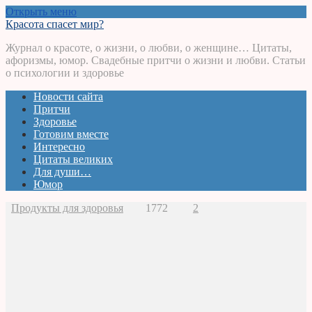
Открыть меню
Красота спасет мир?
Журнал о красоте, о жизни, о любви, о женщине… Цитаты,
афоризмы, юмор. Свадебные притчи о жизни и любви. Статьи
о психологии и здоровье
Новости сайта
Притчи
Здоровье
Готовим вместе
Интересно
Цитаты великих
Для души…
Юмор
Продукты для здоровья
1772
2