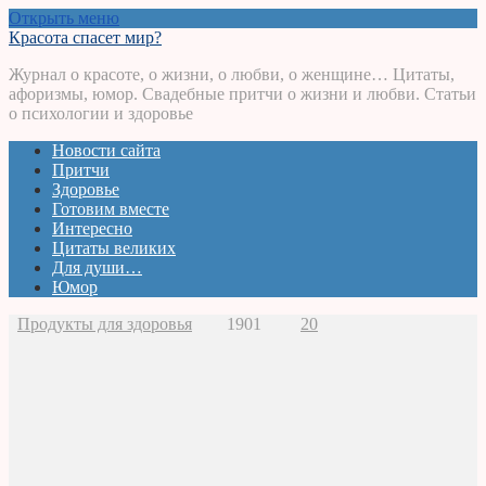
Открыть меню
Красота спасет мир?
Журнал о красоте, о жизни, о любви, о женщине… Цитаты,
афоризмы, юмор. Свадебные притчи о жизни и любви. Статьи
о психологии и здоровье
Новости сайта
Притчи
Здоровье
Готовим вместе
Интересно
Цитаты великих
Для души…
Юмор
Продукты для здоровья
1901
20