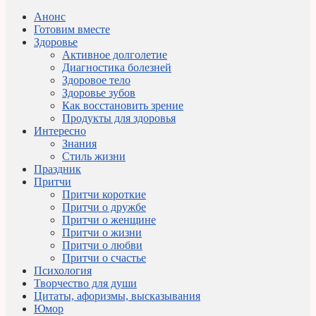
Анонс
Готовим вместе
Здоровье
Активное долголетие
Диагностика болезней
Здоровое тело
Здоровье зубов
Как восстановить зрение
Продукты для здоровья
Интересно
Знания
Стиль жизни
Праздник
Притчи
Притчи короткие
Притчи о дружбе
Притчи о женщине
Притчи о жизни
Притчи о любви
Притчи о счастье
Психология
Творчество для души
Цитаты, афоризмы, высказывания
Юмор