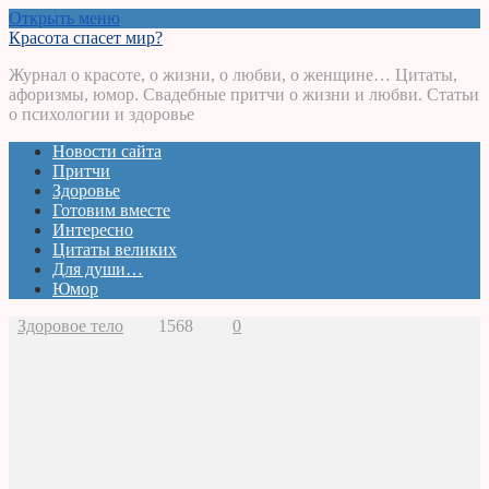
Открыть меню
Красота спасет мир?
Журнал о красоте, о жизни, о любви, о женщине… Цитаты,
афоризмы, юмор. Свадебные притчи о жизни и любви. Статьи
о психологии и здоровье
Новости сайта
Притчи
Здоровье
Готовим вместе
Интересно
Цитаты великих
Для души…
Юмор
Здоровое тело
1568
0