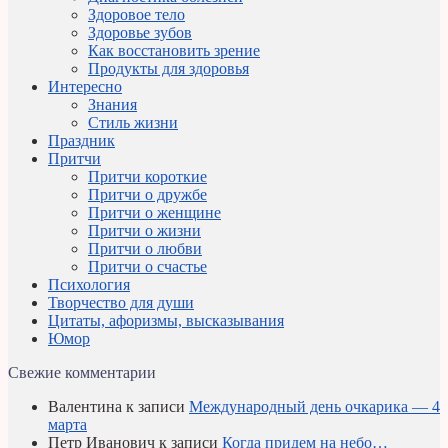
Здоровое тело
Здоровье зубов
Как восстановить зрение
Продукты для здоровья
Интересно
Знания
Стиль жизни
Праздник
Притчи
Притчи короткие
Притчи о дружбе
Притчи о женщине
Притчи о жизни
Притчи о любви
Притчи о счастье
Психология
Творчество для души
Цитаты, афоризмы, высказывания
Юмор
Свежие комментарии
Валентина
к записи
Международный день очкарика — 4
марта
Петр Иванович
к записи
Когда придем на небо…